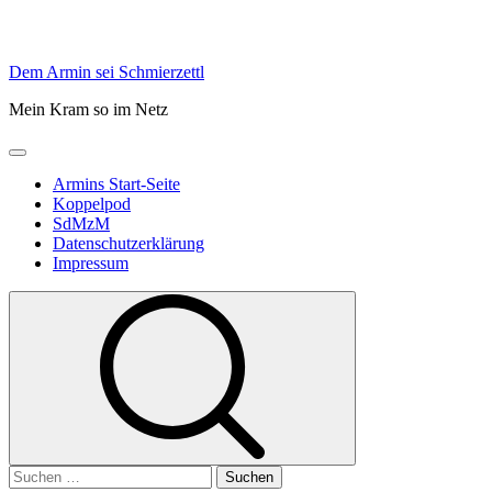
Skip
Dem Armin sei Schmierzettl
to
Mein Kram so im Netz
content
Primary
Menu
Armins Start-Seite
Koppelpod
SdMzM
Datenschutzerklärung
Impressum
Suchen