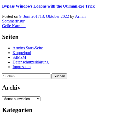
Bypass Windows Logons with the Utilman.exe Trick
Posted on
9. Juni 2017
13. Oktober 2022
by
Armin
Beitragsnavigation
Sommerfrisur
Geile Karre…
Seiten
Armins Start-Seite
Koppelpod
SdMzM
Datenschutzerklärung
Impressum
Suchen
nach:
Archiv
Archiv
Kategorien