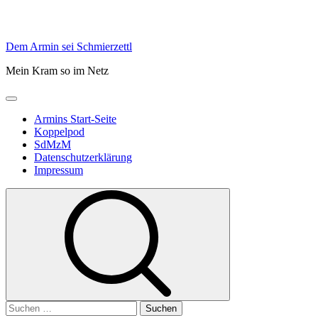
Skip
Dem Armin sei Schmierzettl
to
Mein Kram so im Netz
content
Primary
Menu
Armins Start-Seite
Koppelpod
SdMzM
Datenschutzerklärung
Impressum
Suchen