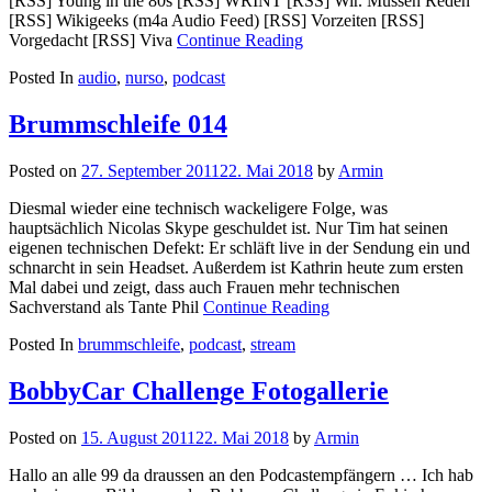
[RSS] Young in the 80s [RSS] WRINT [RSS] Wir. Müssen Reden
[RSS] Wikigeeks (m4a Audio Feed) [RSS] Vorzeiten [RSS]
Vorgedacht [RSS] Viva
Continue Reading
Posted In
audio
,
nurso
,
podcast
Brummschleife 014
Posted on
27. September 2011
22. Mai 2018
by
Armin
Diesmal wieder eine technisch wackeligere Folge, was
hauptsächlich Nicolas Skype geschuldet ist. Nur Tim hat seinen
eigenen technischen Defekt: Er schläft live in der Sendung ein und
schnarcht in sein Headset. Außerdem ist Kathrin heute zum ersten
Mal dabei und zeigt, dass auch Frauen mehr technischen
Sachverstand als Tante Phil
Continue Reading
Posted In
brummschleife
,
podcast
,
stream
BobbyCar Challenge Fotogallerie
Posted on
15. August 2011
22. Mai 2018
by
Armin
Hallo an alle 99 da draussen an den Podcastempfängern … Ich hab