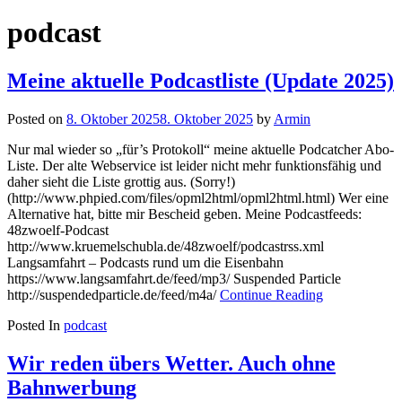
nach:
podcast
Meine aktuelle Podcastliste (Update 2025)
Posted on
8. Oktober 2025
8. Oktober 2025
by
Armin
Nur mal wieder so „für’s Protokoll“ meine aktuelle Podcatcher Abo-
Liste. Der alte Webservice ist leider nicht mehr funktionsfähig und
daher sieht die Liste grottig aus. (Sorry!)
(http://www.phpied.com/files/opml2html/opml2html.html) Wer eine
Alternative hat, bitte mir Bescheid geben. Meine Podcastfeeds:
48zwoelf-Podcast
http://www.kruemelschubla.de/48zwoelf/podcastrss.xml
Langsamfahrt – Podcasts rund um die Eisenbahn
https://www.langsamfahrt.de/feed/mp3/ Suspended Particle
http://suspendedparticle.de/feed/m4a/
Continue Reading
Posted In
podcast
Wir reden übers Wetter. Auch ohne
Bahnwerbung