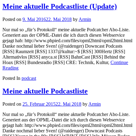
Meine aktuelle Podcastliste (Update)
Posted on
9. Mai 2016
22. Mai 2018
by
Armin
Nur mal so „für’s Protokoll“ meine aktuelle Podcatcher Abo-Liste.
Generiert aus der OPML-Datei die ich durch diesen Webservice
gejagt hab: http://www.phpied.com/files/opml2html/opml2html.html
Danke nochmal lieber Sven! (@raidenger) Downcast Podcasts
[RSS] Raumzeit [RSS] 1337@kultur:~$ [RSS] 300Hertz [RSS]
Alternativlos [RSS] anyca.st [RSS] BahnCast [RSS] Behind the
Hoax [RSS] Bundesradio [RSS] CRE: Technik, Kultur,
Continue
Reading
Posted In
podcast
Meine aktuelle Podcastliste
Posted on
25. Februar 2015
22. Mai 2018
by
Armin
Nur mal so „für’s Protokoll“ meine aktuelle Podcatcher Abo-Liste.
Generiert aus der OPML-Datei die ich durch diesen Webservice
gejagt hab: http://www.phpied.com/files/opml2html/opml2html.html
Danke nochmal lieber Sven! (@raidenger) Downcast Podcasts