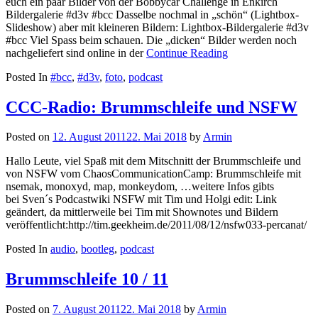
euch ein paar Bilder von der Bobbycar Challenge in Enkirch
Bildergalerie #d3v #bcc Dasselbe nochmal in „schön“ (Lightbox-
Slideshow) aber mit kleineren Bildern: Lightbox-Bildergalerie #d3v
#bcc Viel Spass beim schauen. Die „dicken“ Bilder werden noch
nachgeliefert sind online in der
Continue Reading
Posted In
#bcc
,
#d3v
,
foto
,
podcast
CCC-Radio: Brummschleife und NSFW
Posted on
12. August 2011
22. Mai 2018
by
Armin
Hallo Leute, viel Spaß mit dem Mitschnitt der Brummschleife und
von NSFW vom ChaosCommunicationCamp: Brummschleife mit
nsemak, monoxyd, map, monkeydom, …weitere Infos gibts
bei Sven´s Podcastwiki NSFW mit Tim und Holgi edit: Link
geändert, da mittlerweile bei Tim mit Shownotes und Bildern
veröffentlicht:http://tim.geekheim.de/2011/08/12/nsfw033-percanat/
Posted In
audio
,
bootleg
,
podcast
Brummschleife 10 / 11
Posted on
7. August 2011
22. Mai 2018
by
Armin