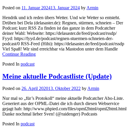
Posted on
11. Januar 2024
13. Januar 2024
by
Armin
Hendrik und ich reden übers Wetter. Und wie Wetter so entsteht.
Drüben bei Dela (delasaster.de): Regnen, stürmen, schneien – Der
Podcast; kurz RSS Zu finden ist das ganze in dem Podcatcher
deiner Wahl: Webseite: https://delasaster.de/feed/podcast/rssdp/
Fyyd: https://fyyd.de/podcast/regnen-stuermen-schneien-der-
podcast/0 RSS-Feed (Hihi): https://delasaster.de/feed/podcast/rssdp
Viel Spaß! Wir sind erreichbar via Mastodon unter dem Handle
Continue Reading
Posted In
podcast
Meine aktuelle Podcastliste (Update)
Posted on
26. April 2020
13. Oktober 2022
by
Armin
Nur mal so „für’s Protokoll“ meine aktuelle Podcatcher Abo-Liste.
Generiert aus der OPML-Datei die ich durch diesen Webservice
gejagt hab: http://www.phpied.com/files/opml2html/opml2html.html
Danke nochmal lieber Sven! (@raidenger) Podcasts
Posted In
podcast