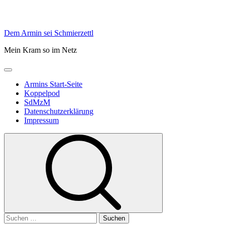
Skip
Dem Armin sei Schmierzettl
to
Mein Kram so im Netz
content
Primary
Menu
Armins Start-Seite
Koppelpod
SdMzM
Datenschutzerklärung
Impressum
Suchen