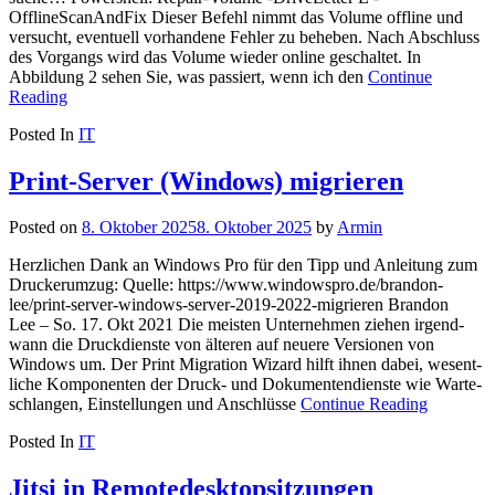
OfflineScanAndFix Dieser Befehl nimmt das Volume offline und
versucht, eventuell vorhandene Fehler zu beheben. Nach Abschluss
des Vorgangs wird das Volume wieder online geschaltet. In
Abbildung 2 sehen Sie, was passiert, wenn ich den
Continue
Reading
Posted In
IT
Print-Server (Windows) migrieren
Posted on
8. Oktober 2025
8. Oktober 2025
by
Armin
Herzlichen Dank an Windows Pro für den Tipp und Anleitung zum
Druckerumzug: Quelle: https://www.windowspro.de/brandon-
lee/print-server-windows-server-2019-2022-migrieren Brandon
Lee – So. 17. Okt 2021 Die meisten Unter­nehmen ziehen irgend­
wann die Druck­dienste von älteren auf neuere Ver­sionen von
Windows um. Der Print Migration Wizard hilft ihnen dabei, wesent­
liche Komponenten der Druck- und Dokumenten­dienste wie Warte­
schlangen, Ein­stellungen und Anschlüsse
Continue Reading
Posted In
IT
Jitsi in Remotedesktopsitzungen