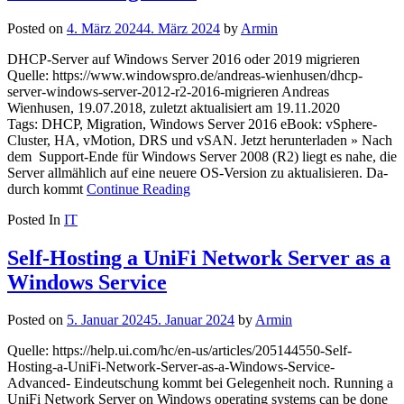
Posted on
4. März 2024
4. März 2024
by
Armin
DHCP-Server auf Windows Server 2016 oder 2019 migrieren
Quelle: https://www.windowspro.de/andreas-wienhusen/dhcp-
server-windows-server-2012-r2-2016-migrieren Andreas
Wienhusen, 19.07.2018, zuletzt aktualisiert am 19.11.2020
Tags: DHCP, Migration, Windows Server 2016 eBook: vSphere-
Cluster, HA, vMotion, DRS und vSAN. Jetzt herunterladen » Nach
dem Support-Ende für Windows Server 2008 (R2) liegt es nahe, die
Server all­mählich auf eine neuere OS-Version zu aktua­lisieren. Da­
durch kommt
Continue Reading
Posted In
IT
Self-Hosting a UniFi Network Server as a
Windows Service
Posted on
5. Januar 2024
5. Januar 2024
by
Armin
Quelle: https://help.ui.com/hc/en-us/articles/205144550-Self-
Hosting-a-UniFi-Network-Server-as-a-Windows-Service-
Advanced- Eindeutschung kommt bei Gelegenheit noch. Running a
UniFi Network Server on Windows operating systems can be done