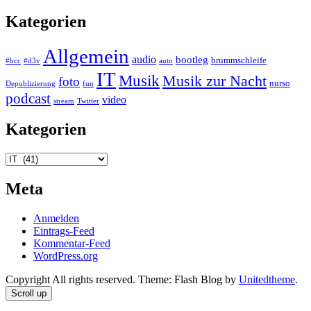
Kategorien
Allgemein
audio
bootleg
brummschleife
#bcc
#d3v
auto
IT
Musik
Musik zur Nacht
foto
nurso
Depublizierung
fun
podcast
video
stream
Twitter
Kategorien
Kategorien
Meta
Anmelden
Eintrags-Feed
Kommentar-Feed
WordPress.org
Copyright All rights reserved. Theme: Flash Blog by
Unitedtheme
.
Scroll up