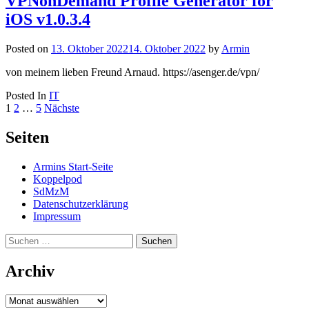
VPNonDemand Profile Generator for
iOS v1.0.3.4
Posted on
13. Oktober 2022
14. Oktober 2022
by
Armin
von meinem lieben Freund Arnaud. https://asenger.de/vpn/
Posted In
IT
Seitennummerierung
1
2
…
5
Nächste
der
Seiten
Beiträge
Armins Start-Seite
Koppelpod
SdMzM
Datenschutzerklärung
Impressum
Suchen
nach:
Archiv
Archiv