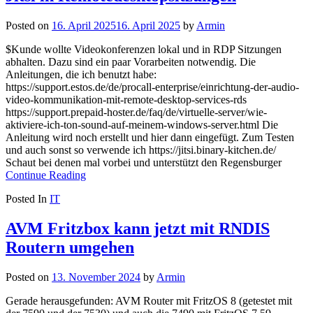
Posted on
16. April 2025
16. April 2025
by
Armin
$Kunde wollte Videokonferenzen lokal und in RDP Sitzungen
abhalten. Dazu sind ein paar Vorarbeiten notwendig. Die
Anleitungen, die ich benutzt habe:
https://support.estos.de/de/procall-enterprise/einrichtung-der-audio-
video-kommunikation-mit-remote-desktop-services-rds
https://support.prepaid-hoster.de/faq/de/virtuelle-server/wie-
aktiviere-ich-ton-sound-auf-meinem-windows-server.html Die
Anleitung wird noch erstellt und hier dann eingefügt. Zum Testen
und auch sonst so verwende ich https://jitsi.binary-kitchen.de/
Schaut bei denen mal vorbei und unterstützt den Regensburger
Continue Reading
Posted In
IT
AVM Fritzbox kann jetzt mit RNDIS
Routern umgehen
Posted on
13. November 2024
by
Armin
Gerade herausgefunden: AVM Router mit FritzOS 8 (getestet mit