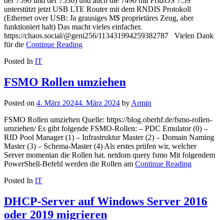
der 7590 und der 7530) und auch die 7490 mit FritzOS 7.59
unterstützt jetzt USB LTE Router mit dem RNDIS Protokoll
(Ethernet over USB: Ja grausiges M$ proprietäres Zeug, aber
funktioniert halt) Das macht vieles einfacher.
https://chaos.social/@geni256/113431994259382787 Vielen Dank
für die
Continue Reading
Posted In
IT
FSMO Rollen umziehen
Posted on
4. März 2024
4. März 2024
by
Armin
FSMO Rollen umziehen Quelle: https://blog.oberhf.de/fsmo-rollen-
umziehen/ Es gibt folgende FSMO-Rollen: – PDC Emulator (0) –
RID Pool Manager (1) – Infrastruktur Master (2) – Domain Naming
Master (3) – Schema-Master (4) Als erstes prüfen wir, welcher
Server momentan die Rollen hat. netdom query fsmo Mit folgendem
PowerShell-Befehl werden die Rollen am
Continue Reading
Posted In
IT
DHCP-Server auf Windows Server 2016
oder 2019 migrieren