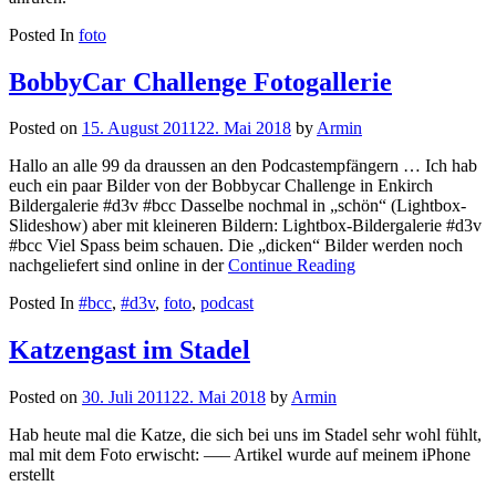
Posted In
foto
BobbyCar Challenge Fotogallerie
Posted on
15. August 2011
22. Mai 2018
by
Armin
Hallo an alle 99 da draussen an den Podcastempfängern … Ich hab
euch ein paar Bilder von der Bobbycar Challenge in Enkirch
Bildergalerie #d3v #bcc Dasselbe nochmal in „schön“ (Lightbox-
Slideshow) aber mit kleineren Bildern: Lightbox-Bildergalerie #d3v
#bcc Viel Spass beim schauen. Die „dicken“ Bilder werden noch
nachgeliefert sind online in der
Continue Reading
Posted In
#bcc
,
#d3v
,
foto
,
podcast
Katzengast im Stadel
Posted on
30. Juli 2011
22. Mai 2018
by
Armin
Hab heute mal die Katze, die sich bei uns im Stadel sehr wohl fühlt,
mal mit dem Foto erwischt: —– Artikel wurde auf meinem iPhone
erstellt