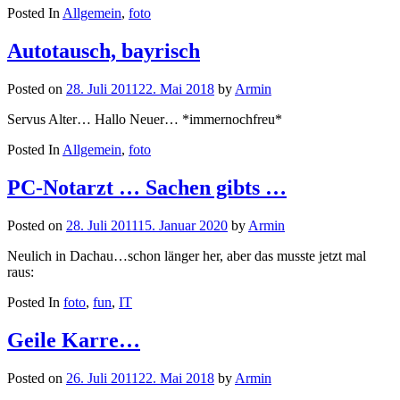
Posted In
Allgemein
,
foto
Autotausch, bayrisch
Posted on
28. Juli 2011
22. Mai 2018
by
Armin
Servus Alter… Hallo Neuer… *immernochfreu*
Posted In
Allgemein
,
foto
PC-Notarzt … Sachen gibts …
Posted on
28. Juli 2011
15. Januar 2020
by
Armin
Neulich in Dachau…schon länger her, aber das musste jetzt mal
raus:
Posted In
foto
,
fun
,
IT
Geile Karre…
Posted on
26. Juli 2011
22. Mai 2018
by
Armin