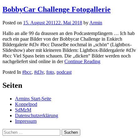
nach:
BobbyCar Challenge Fotogallerie
Posted on
15. August 2011
22. Mai 2018
by
Armin
Hallo an alle 99 da draussen an den Podcastempfängern … Ich hab
euch ein paar Bilder von der Bobbycar Challenge in Enkirch
Bildergalerie #d3v #bcc Dasselbe nochmal in „schön“ (Lightbox-
Slideshow) aber mit kleineren Bildern: Lightbox-Bildergalerie #d3v
#bcc Viel Spass beim schauen. Die „dicken“ Bilder werden noch
nachgeliefert sind online in der
Continue Reading
Posted In
#bcc
,
#d3v
,
foto
,
podcast
Seiten
Armins Start-Seite
Koppelpod
SdMzM
Datenschutzerklärung
Impressum
Suchen
nach: