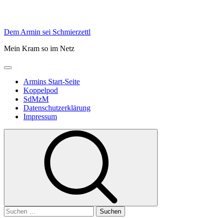
Skip
Dem Armin sei Schmierzettl
to
Mein Kram so im Netz
content
Primary
Menu
Armins Start-Seite
Koppelpod
SdMzM
Datenschutzerklärung
Impressum
Suchen