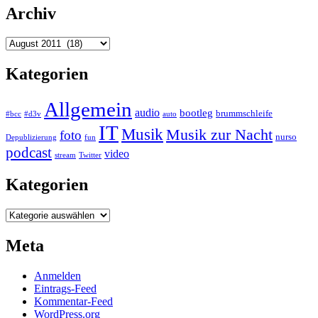
Archiv
Archiv
Kategorien
Allgemein
audio
bootleg
brummschleife
#bcc
#d3v
auto
IT
Musik
Musik zur Nacht
foto
nurso
Depublizierung
fun
podcast
video
stream
Twitter
Kategorien
Kategorien
Meta
Anmelden
Eintrags-Feed
Kommentar-Feed
WordPress.org