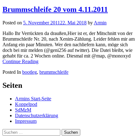
nach:
Brummschleife 20 vom 4.11.2011
Posted on
5. November 2011
22. Mai 2018
by
Armin
Hallo Ihr Verrückten da draußen,Hier ist er, der Mitschnitt von der
Brummschleife Nr. 20, nach Xenim-Zählung. Leider fehlen mir am
Anfang ein paar Minuten. Wer den nachliefern kann, möge sich
doch bei mir melden (@geni256 auf twitter). Die Datei bleibt, wie
gehabt für ca. 2 Wochen online. Diesmal mit @map, @monoxyd
Continue Reading
Posted In
bootleg
,
brummschleife
Seiten
Armins Start-Seite
Koppelpod
SdMzM
Datenschutzerklärung
Impressum
Suchen
nach: