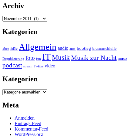
Archiv
Archiv
Kategorien
Allgemein
audio
bootleg
brummschleife
#bcc
#d3v
auto
IT
Musik
Musik zur Nacht
foto
nurso
Depublizierung
fun
podcast
video
stream
Twitter
Kategorien
Kategorien
Meta
Anmelden
Eintrags-Feed
Kommentar-Feed
WordPress.org