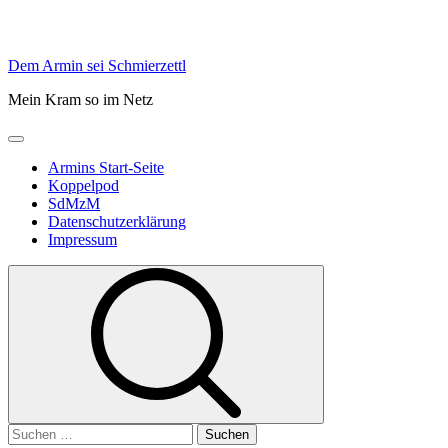
Skip
Dem Armin sei Schmierzettl
to
Mein Kram so im Netz
content
Primary
Menu
Armins Start-Seite
Koppelpod
SdMzM
Datenschutzerklärung
Impressum
Suchen