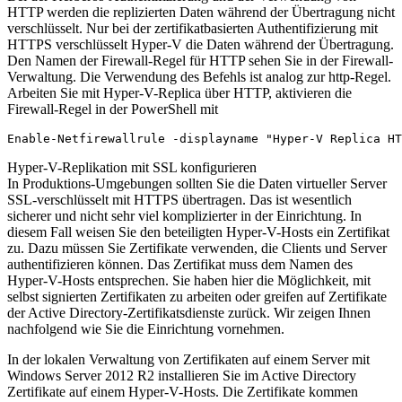
HTTP werden die replizierten Daten während der Übertragung nicht
verschlüsselt. Nur bei der zertifikatbasierten Authentifizierung mit
HTTPS verschlüsselt Hyper-V die Daten während der Übertragung.
Den Namen der Firewall-Regel für HTTP sehen Sie in der Firewall-
Verwaltung. Die Verwendung des Befehls ist analog zur http-Regel.
Arbeiten Sie mit Hyper-V-Replica über HTTP, aktivieren die
Firewall-Regel in der PowerShell mit
Enable-Netfirewallrule -displayname "Hyper-V Replica HT
Hyper-V-Replikation mit SSL konfigurieren
In Produktions-Umgebungen sollten Sie die Daten virtueller Server
SSL-verschlüsselt mit HTTPS übertragen. Das ist wesentlich
sicherer und nicht sehr viel komplizierter in der Einrichtung. In
diesem Fall weisen Sie den beteiligten Hyper-V-Hosts ein Zertifikat
zu. Dazu müssen Sie Zertifikate verwenden, die Clients und Server
authentifizieren können. Das Zertifikat muss dem Namen des
Hyper-V-Hosts entsprechen. Sie haben hier die Möglichkeit, mit
selbst signierten Zertifikaten zu arbeiten oder greifen auf Zertifikate
der Active Directory-Zertifikatsdienste zurück. Wir zeigen Ihnen
nachfolgend wie Sie die Einrichtung vornehmen.
In der lokalen Verwaltung von Zertifikaten auf einem Server mit
Windows Server 2012 R2 installieren Sie im Active Directory
Zertifikate auf einem Hyper-V-Hosts. Die Zertifikate kommen