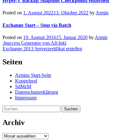
Hyper-V Backup Snapshot Checkpoints entfernen
Posted on
1. August 2022
13. Oktober 2022
by
Armin
Exchange Start – Stop via Batch
Posted on
19. August 2016
15. Januar 2020
by
Armin
Beitragsnavigation
.htaccess Generator von All-Inkl
Exchange 2013 Serverzertifikat erstellen
Seiten
Armins Start-Seite
Koppelpod
SdMzM
Datenschutzerklärung
Impressum
Suchen
nach:
Archiv
Archiv