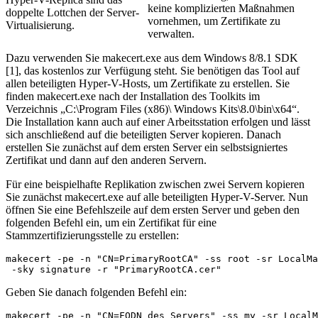
keine komplizierten Maßnahmen
doppelte Lottchen der Server-
vornehmen, um Zertifikate zu
Virtualisierung.
verwalten.
Dazu verwenden Sie makecert.exe aus dem Windows 8/8.1 SDK
[1], das kostenlos zur Verfügung steht. Sie benötigen das Tool auf
allen beteiligten Hyper-V-Hosts, um Zertifikate zu erstellen. Sie
finden makecert.exe nach der Installation des Toolkits im
Verzeichnis „C:\Program Files (x86)\ Windows Kits\8.0\bin\x64“.
Die Installation kann auch auf einer Arbeitsstation erfolgen und lässt
sich anschließend auf die beteiligten Server kopieren. Danach
erstellen Sie zunächst auf dem ersten Server ein selbstsigniertes
Zertifikat und dann auf den anderen Servern.
Für eine beispielhafte Replikation zwischen zwei Servern kopieren
Sie zunächst makecert.exe auf alle beteiligten Hyper-V-Server. Nun
öffnen Sie eine Befehlszeile auf dem ersten Server und geben den
folgenden Befehl ein, um ein Zertifikat für eine
Stammzertifizierungsstelle zu erstellen:
makecert -pe -n "CN=PrimaryRootCA" -ss root -sr LocalMa
Geben Sie danach folgenden Befehl ein:
makecert -pe -n "CN=FQDN des Servers" -ss my -sr LocalM