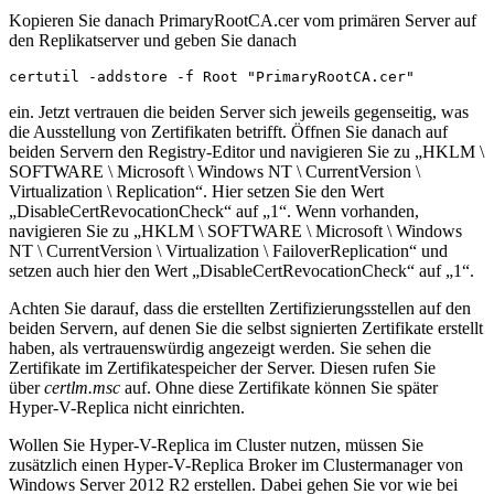
Kopieren Sie danach PrimaryRootCA.cer vom primären Server auf
den Replikatserver und geben Sie danach
ein. Jetzt vertrauen die beiden Server sich jeweils gegenseitig, was
die Ausstellung von Zertifikaten betrifft. Öffnen Sie danach auf
beiden Servern den Registry-Editor und navigieren Sie zu „HKLM \
SOFTWARE \ Microsoft \ Windows NT \ CurrentVersion \
Virtualization \ Replication“. Hier setzen Sie den Wert
„DisableCertRevocationCheck“ auf „1“. Wenn vorhanden,
navigieren Sie zu „HKLM \ SOFTWARE \ Microsoft \ Windows
NT \ CurrentVersion \ Virtualization \ FailoverReplication“ und
setzen auch hier den Wert „DisableCertRevocationCheck“ auf „1“.
Achten Sie darauf, dass die erstellten Zertifizierungsstellen auf den
beiden Servern, auf denen Sie die selbst signierten Zertifikate erstellt
haben, als vertrauenswürdig angezeigt werden. Sie sehen die
Zertifikate im Zertifikatespeicher der Server. Diesen rufen Sie
über
certlm.msc
auf. Ohne diese Zertifikate können Sie später
Hyper-V-Replica nicht einrichten.
Wollen Sie Hyper-V-Replica im Cluster nutzen, müssen Sie
zusätzlich einen Hyper-V-Replica Broker im Clustermanager von
Windows Server 2012 R2 erstellen. Dabei gehen Sie vor wie bei