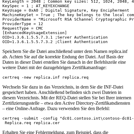
KeyLength = 2048 ; Common key sizes: 512, 1024, 2048, 4
KeySpec = 1 ; AT_KEYEXCHANGE

KeyUsage = 0xA0 ; Digital Signature, Key Encipherment

MachineKeySet = True ; The key belongs to the local com
ProviderName = "Microsoft RSA SChannel Cryptographic Pr
ProviderType = 12

RequestType = CMC

[EnhancedKeyUsageExtension]

OID=1.3.6.1.5.5.7.3.1 ;Server Authentication

Speichern Sie die Datei anschließend unter dem Namen replica.inf
ab. Achten Sie auf die korrekte Endung der Datei. Auf Basis der
Daten in dieser Datei erstellen Sie danach in der Befehlszeile eine
weitere Datei mit der dazugehörigen Zertifikatsanfrage:
Wechseln Sie dazu in das Verzeichnis, in dem Sie die INF-Datei
gespeichert haben. Anschließend befinden sich zwei Dateien in
diesem Verzeichnis. Mit der REQ-Datei stellen Sie bei Ihrer internen
Zertifizierungsstelle – etwa den Active Directory-Zertifikatsdiensten
– eine Online-Anfrage. Dazu verwenden Sie den Befehl:
Erhalten Sie eine Fehlermeldung, zum Beispiel, dass die