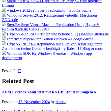
Suche nach Windows Updates dauert ewig? – Eine mögliche
Lösung
windows 2012 r2 hyper v replication – Google-Suche
Windows Server 2012: Replizierung virtueller Maschinen |
ZDNet.de
Step-By-Step: Virtual Machine Replication Using Hyper-V
Replica &ndash; CANITPRO
Hyper-V-Replica einrichten und betreiben (1) | it-administrator.de
zertifikate hyper-v replikation erstellen – Google-Suche
Hyper-V 2012 R2 Replikation mit Hilfe von selbst signierten
Zertifikaten (keine Domäne benötigt) – c-fi.de – IT Blog & more
Windows SDK for Windows 8 &ndash; Windows app
development
Posted In
IT
Related Post
AVM Fritzbox kann jetzt mit RNDIS Routern umgehen
Posted on
13. November 2024
by
Armin