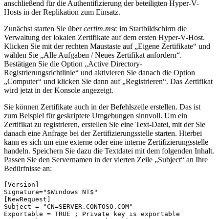
anschließend für die Authentifizierung der beteiligten Hyper-V-
Hosts in der Replikation zum Einsatz.
Zunächst starten Sie über
certlm.msc
im Startbildschirm die
Verwaltung der lokalen Zertifikate auf dem ersten Hyper-V-Host.
Klicken Sie mit der rechten Maustaste auf „Eigene Zertifikate“ und
wählen Sie „Alle Aufgaben / Neues Zertifikat anfordern“.
Bestätigen Sie die Option „Active Directory-
Registrierungsrichtlinie“ und aktivieren Sie danach die Option
„Computer“ und klicken Sie dann auf „Registrieren“. Das Zertifikat
wird jetzt in der Konsole angezeigt.
Sie können Zertifikate auch in der Befehlszeile erstellen. Das ist
zum Beispiel für geskriptete Umgebungen sinnvoll. Um ein
Zertifikat zu registrieren, erstellen Sie eine Text-Datei, mit der Sie
danach eine Anfrage bei der Zertifizierungsstelle starten. Hierbei
kann es sich um eine externe oder eine interne Zertifizierungsstelle
handeln. Speichern Sie dazu die Textdatei mit dem folgenden Inhalt.
Passen Sie den Servernamen in der vierten Zeile „Subject“ an Ihre
Bedürfnisse an:
[Version]

Signature="$Windows NT$"

[NewRequest]

Subject = "CN=SERVER.CONTOSO.COM"

Exportable = TRUE ; Private key is exportable
