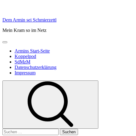
Skip
Dem Armin sei Schmierzettl
to
Mein Kram so im Netz
content
Primary
Menu
Armins Start-Seite
Koppelpod
SdMzM
Datenschutzerklärung
Impressum
Suchen