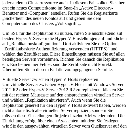
jeder anderen Clusterressource auch. In diesem Fall sollten Sie aber
erst ein neues Computerkonto im Snap-In „Active Directory-
Benutzer und -Computer“ erstellen. Rufen Sie die Registerkarte
„Sicherheit“ des neuen Kontos auf und geben Sie dem
Computerkonto des Clusters „Vollzugriff „.
Um SSL für die Replikation zu nutzen, rufen Sie anschließend auf
beiden Hyper-V-Servern die Hyper-V-Einstellungen auf und klicken
auf „Replikationskonfiguration“. Dort aktivieren Sie die Option
„Zertifikatbasierte Authentifizierung verwenden (HTTPS)“ und
wählen das Zertifikat aus. Diese Einstellungen müssen Sie auf allen
beteiligten Servern vornehmen. Richten Sie danach die Replikation
ein. Erscheinen hier Fehler, sind die Zertifikate nicht korrekt.
Überprüfen Sie in diesem Fall die vorangegangenen Schritte.
Virtuelle Server zwischen Hyper-V-Hosts replizieren
Um virtuelle Server zwischen Hyper-V-Hosts mit Windows Server
2012 R2 oder Hyper-V Server 2012 R2 zu replizieren, klicken Sie
mit der rechten Maustaste auf den entsprechenden virtuellen Server
und wählen „Replikation aktivieren“. Auch wenn Sie die
Replikation generell für den Hyper-V-Hosts aktiviert haben, werden
nicht automatisch alle virtuellen Server repliziert, sondern Sie
müssen diese Einstellungen für jede einzelne VM wiederholen. Die
Einrichtung erfolgt über einen Assistenten, mit dem Sie festlegen,
wie Sie den ausgewählten virtuellen Server vom Quellserver auf den