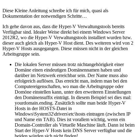
Diese Kleine Anleitung schreibe ich für mich, quasi als
Dokumentation der notwendigen Schritte…
Ich gehe davon aus, dass die Hyper-V Verwaltungstools bereits
Verfügbar sind. Idealer Weise direkt bei einem Windows Server
2012R2, wo die Hyper-V Verwaltungstools installiert wurden bzw.
dieser auch gleich als Hyper-V Host dient. Des weiteren wird von 2
Hyper-V Hosts ausgegangen. Diese müssen nicht in der gleichen
Arbeitsgruppe sein.
Die lokalen Server müssen trotz nichtangehörigkeit einer
Domäne einen eindeutigen Domänennamen haben und
darüber im Netzwerk erreichbar sein. Der Name muss also
erfolgreich auflösen. Das erreicht man, indem man bei den
Computereigenschaften, wo man die Arbeitsgruppe oder
Domöne einstellen kann, unter den erweiteren Einstellungen
den Domänensuffix einträgt. In diesem Beispiel sei dies mal:
yourdomain.ending. Zusätzlich sollte man beide Hyper-V
Hosts in der HOSTS-Datei in
Windows\System32\drivers\etc\hosts eintragen (zwischen IP
und Name ein TAB). Dies ist vorallem wichtig, wenn ein
Domain-Controller als Virtuelle Maschine läuft. Dann ist beim
Start der Hyper-V Hosts kein DNS Server verfügbar und die
beiden würden sich nicht finden!