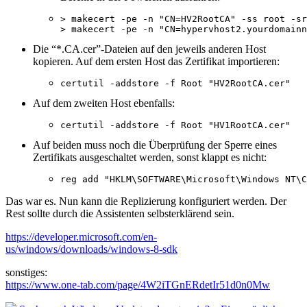
> makecert -pe -n "CN=HV2RootCA" -ss root -sr
> makecert -pe -n "CN=hypervhost2.yourdomainn
Die “*.CA.cer”-Dateien auf den jeweils anderen Host
kopieren. Auf dem ersten Host das Zertifikat importieren:
certutil -addstore -f Root "HV2RootCA.cer"
Auf dem zweiten Host ebenfalls:
certutil -addstore -f Root "HV1RootCA.cer"
Auf beiden muss noch die Überprüfung der Sperre eines
Zertifikats ausgeschaltet werden, sonst klappt es nicht:
reg add "HKLM\SOFTWARE\Microsoft\Windows NT\C
Das war es. Nun kann die Replizierung konfiguriert werden. Der
Rest sollte durch die Assistenten selbsterklärend sein.
https://developer.microsoft.com/en-
us/windows/downloads/windows-8-sdk
sonstiges:
https://www.one-tab.com/page/4W2iTGnERdetIr51d0n0Mw