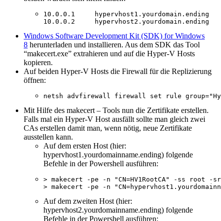
10.0.0.1     hypervhost1.yourdomain.ending

10.0.0.2     hypervhost2.yourdomain.ending
Windows Software Development Kit (SDK) for Windows
8
herunterladen und installieren. Aus dem SDK das Tool
“makecert.exe” extrahieren und auf die Hyper-V Hosts
kopieren.
Auf beiden Hyper-V Hosts die Firewall für die Replizierung
öffnen:
netsh advfirewall firewall set rule group="Hy
Mit Hilfe des makecert – Tools nun die Zertifikate erstellen.
Falls mal ein Hyper-V Host ausfällt sollte man gleich zwei
CAs erstellen damit man, wenn nötig, neue Zertifikate
ausstellen kann.
Auf dem ersten Host (hier:
hypervhost1.yourdomainname.ending) folgende
Befehle in der Powershell ausführen:
> makecert -pe -n "CN=HV1RootCA" -ss root -sr
> makecert -pe -n "CN=hypervhost1.yourdomainn
Auf dem zweiten Host (hier:
hypervhost2.yourdomainname.ending) folgende
Befehle in der Powershell ausführen: