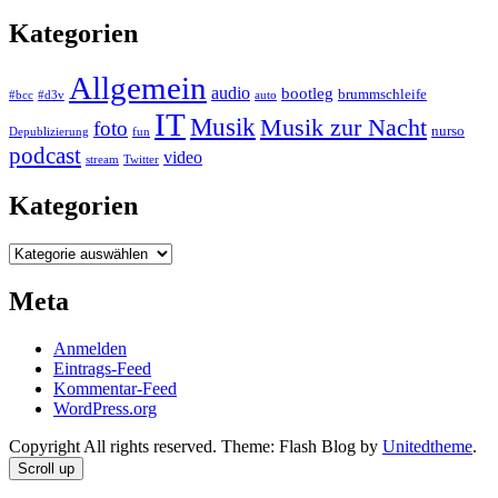
Kategorien
Allgemein
audio
bootleg
brummschleife
#bcc
#d3v
auto
IT
Musik
Musik zur Nacht
foto
nurso
Depublizierung
fun
podcast
video
stream
Twitter
Kategorien
Kategorien
Meta
Anmelden
Eintrags-Feed
Kommentar-Feed
WordPress.org
Copyright All rights reserved. Theme: Flash Blog by
Unitedtheme
.
Scroll up