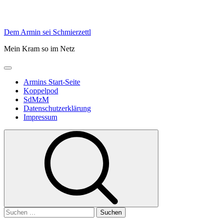
Skip
Dem Armin sei Schmierzettl
to
Mein Kram so im Netz
content
Primary
Menu
Armins Start-Seite
Koppelpod
SdMzM
Datenschutzerklärung
Impressum
Suchen