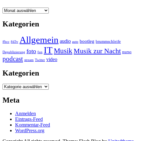
Archiv
Kategorien
Allgemein
audio
bootleg
brummschleife
#bcc
#d3v
auto
IT
Musik
Musik zur Nacht
foto
nurso
Depublizierung
fun
podcast
video
stream
Twitter
Kategorien
Kategorien
Meta
Anmelden
Eintrags-Feed
Kommentar-Feed
WordPress.org