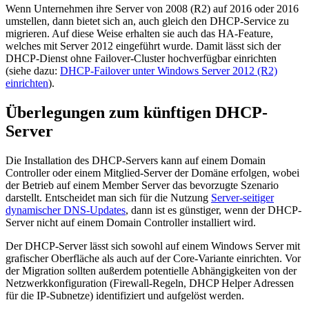
Wenn Unter­nehmen ihre Server von 2008 (R2) auf 2016 oder 2016
umstellen, dann bietet sich an, auch gleich den DHCP-Service zu
migrieren. Auf diese Weise erhalten sie auch das HA-Feature,
welches mit Server 2012 eingeführt wurde. Damit lässt sich der
DHCP-Dienst ohne Failover-Cluster hoch­verfügbar einrichten
(siehe dazu:
DHCP-Failover unter Windows Server 2012 (R2)
einrichten
).
Überlegungen zum künftigen DHCP-
Server
Die Installation des DHCP-Servers kann auf einem Domain
Controller oder einem Mitglied-Server der Domäne erfolgen, wobei
der Betrieb auf einem Member Server das bevorzugte Szenario
darstellt. Entscheidet man sich für die Nutzung
Server-seitiger
dynamischer DNS-Updates
, dann ist es günstiger, wenn der DHCP-
Server nicht auf einem Domain Controller installiert wird.
Der DHCP-Server lässt sich sowohl auf einem Windows Server mit
grafischer Oberfläche als auch auf der Core-Variante einrichten. Vor
der Migration sollten außerdem potentielle Abhängig­keiten von der
Netzwerk­konfiguration (Firewall-Regeln, DHCP Helper Adressen
für die IP-Subnetze) identifiziert und aufgelöst werden.