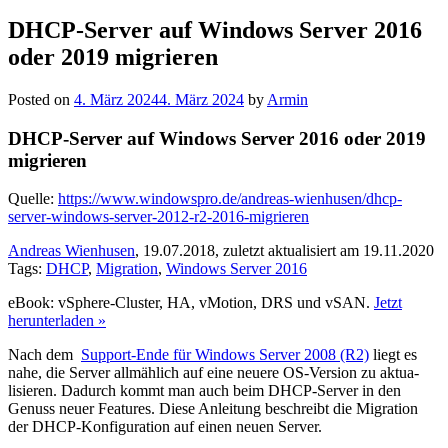
nach:
DHCP-Server auf Windows Server 2016
oder 2019 migrieren
Posted on
4. März 2024
4. März 2024
by
Armin
DHCP-Server auf Windows Server 2016 oder 2019
migrieren
Quelle:
https://www.windowspro.de/andreas-wienhusen/dhcp-
server-windows-server-2012-r2-2016-migrieren
Andreas Wienhusen
, 19.07.2018, zuletzt aktualisiert am 19.11.2020
Tags:
DHCP
,
Migration
,
Windows Server 2016
eBook: vSphere-Cluster, HA, vMotion, DRS und vSAN.
Jetzt
herunterladen »
Nach dem
Support-Ende für Windows Server 2008 (R2)
liegt es
nahe, die Server all­mählich auf eine neuere OS-Version zu aktua­
lisieren. Da­durch kommt man auch beim DHCP-Server in den
Genuss neuer Features. Diese An­leitung be­schreibt die Migration
der DHCP-Konfi­gu­ration auf einen neuen Server.