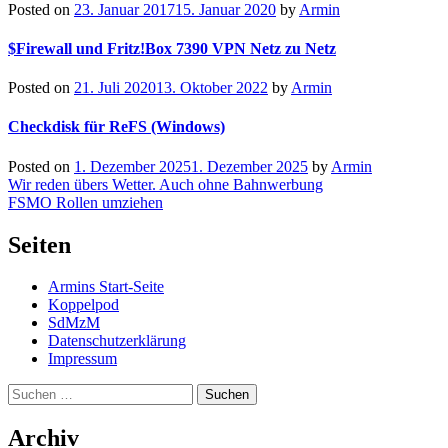
Posted on
23. Januar 2017
15. Januar 2020
by
Armin
$Firewall und Fritz!Box 7390 VPN Netz zu Netz
Posted on
21. Juli 2020
13. Oktober 2022
by
Armin
Checkdisk für ReFS (Windows)
Posted on
1. Dezember 2025
1. Dezember 2025
by
Armin
Beitragsnavigation
Wir reden übers Wetter. Auch ohne Bahnwerbung
FSMO Rollen umziehen
Seiten
Armins Start-Seite
Koppelpod
SdMzM
Datenschutzerklärung
Impressum
Suchen
nach:
Archiv