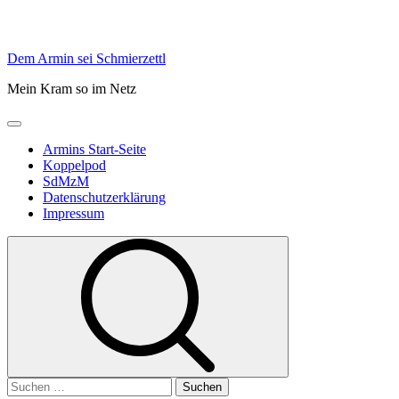
Skip
Dem Armin sei Schmierzettl
to
Mein Kram so im Netz
content
Primary
Menu
Armins Start-Seite
Koppelpod
SdMzM
Datenschutzerklärung
Impressum
Suchen