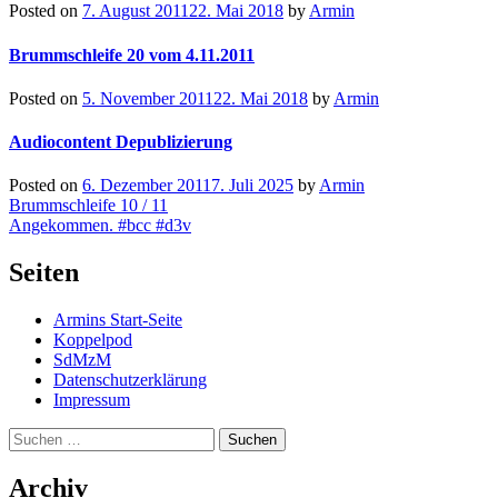
Posted on
7. August 2011
22. Mai 2018
by
Armin
Brummschleife 20 vom 4.11.2011
Posted on
5. November 2011
22. Mai 2018
by
Armin
Audiocontent Depublizierung
Posted on
6. Dezember 2011
7. Juli 2025
by
Armin
Beitragsnavigation
Brummschleife 10 / 11
Angekommen. #bcc #d3v
Seiten
Armins Start-Seite
Koppelpod
SdMzM
Datenschutzerklärung
Impressum
Suchen
nach:
Archiv