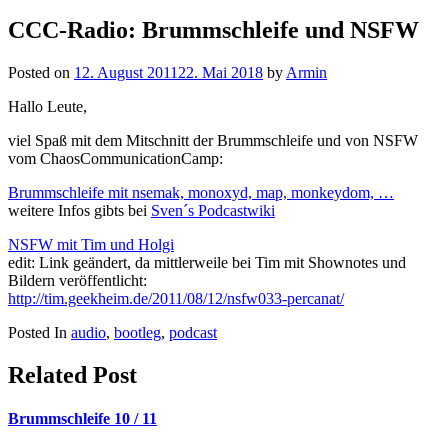
nach:
CCC-Radio: Brummschleife und NSFW
Posted on
12. August 2011
22. Mai 2018
by
Armin
Hallo Leute,
viel Spaß mit dem Mitschnitt der Brummschleife und von NSFW
vom ChaosCommunicationCamp:
Brummschleife mit nsemak, monoxyd, map, monkeydom, …
weitere Infos gibts bei
Sven´s Podcastwiki
NSFW mit Tim und Holgi
edit: Link geändert, da mittlerweile bei Tim mit Shownotes und
Bildern veröffentlicht:
http://tim.geekheim.de/2011/08/12/nsfw033-percanat/
Posted In
audio
,
bootleg
,
podcast
Related Post
Brummschleife 10 / 11