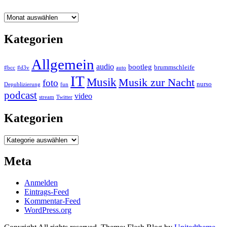
Archiv
Kategorien
Allgemein
audio
bootleg
brummschleife
#bcc
#d3v
auto
IT
Musik
Musik zur Nacht
foto
nurso
Depublizierung
fun
podcast
video
stream
Twitter
Kategorien
Kategorien
Meta
Anmelden
Eintrags-Feed
Kommentar-Feed
WordPress.org